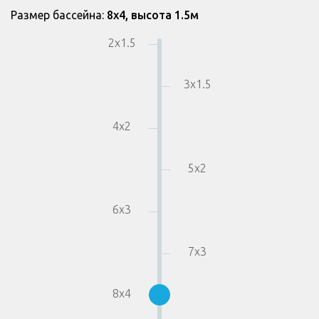
Размер бассейна:
8
x
4
,
высота 1.5
м
2
x
1.5
3
x
1.5
4
x
2
5
x
2
6
x
3
7
x
3
8
x
4