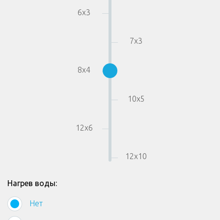
6
x
3
7
x
3
8
x
4
10
x
5
12
x
6
12
x
10
Нагрев воды:
Нет