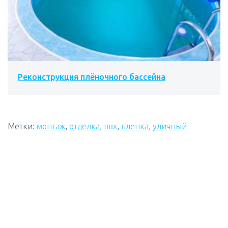
Реконструкция плёночного бассейна
Метки:
монтаж
,
отделка
,
пвх
,
пленка
,
уличный